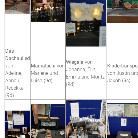
Das
Dachaulied
Wiegala
von
von
Mamatschi
von
Kindertranspo
Johanna, Elin,
Adeline,
Marlene und
von Justin un
Emma und Moritz
Anna u.
Luisa (9d)
Jakob (9c)
(9d)
Rebekka
(9d)