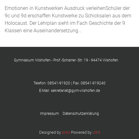
Emotionen in Kunstwerken Ausdruck verleihenSchüler der
9c und 9d erschaffen Kunstwerke zu Schicksalen aus dem
Holocaust. Der Lehrplan sieht im Fach Geschichte der 9.
Klassen eine Auseinandersetzung...
Gymnasium Vilshofen - Prof.-Scharrer- Str. 19 - 94474 Vilshofen
Telefon: 08541-91920 | Fax: 08541-919240
E-Mail: sekretariat@gym-vilshofen.de
Impressum
Datenschutzerklärung
Designed by
sinci
Powered by
Ulkit