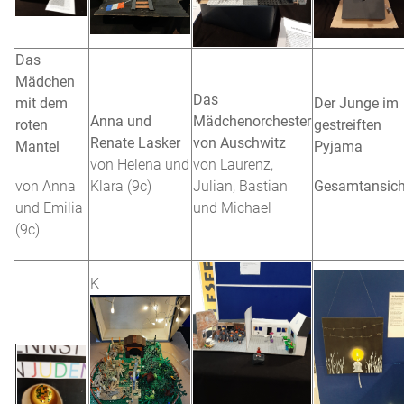
Das
Mädchen
Das
mit dem
Der Junge im
Anna und
Mädchenorchester
roten
gestreiften
Renate Lasker
von Auschwitz
Mantel
Pyjama
von Helena und
von Laurenz,
von Anna
Klara (9c)
Julian, Bastian
Gesamtansich
und Emilia
und Michael
(9c)
K