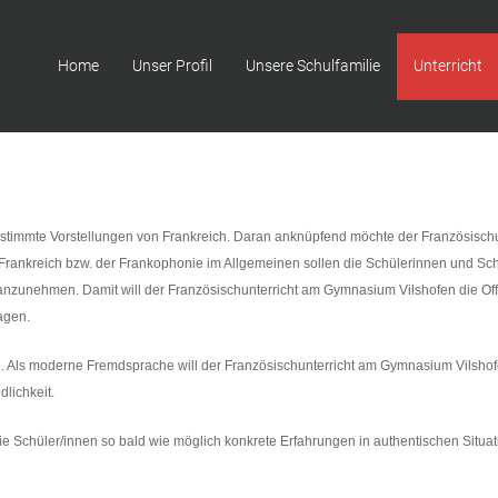
Home
Unser Profil
Unsere Schulfamilie
Unterricht
stimmte Vorstellungen von Frankreich. Daran anknüpfend möchte der Französisch
ls Frankreich bzw. der Frankophonie im Allgemeinen sollen die Schülerinnen und S
zunehmen. Damit will der Französischunterricht am Gymnasium Vilshofen die Offe
agen.
hen. Als moderne Fremdsprache will der Französischunterricht am Gymnasium Vils
lichkeit.
ie Schüler/innen so bald wie möglich konkrete Erfahrungen in authentischen Situ