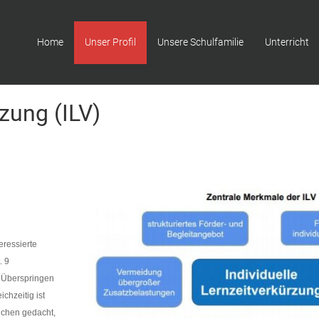
Home
Unser Profil
Unsere Schulfamilie
Unterricht
rzung (ILV)
eressierte
. 9
 Überspringen
ichzeitig ist
ichen gedacht,