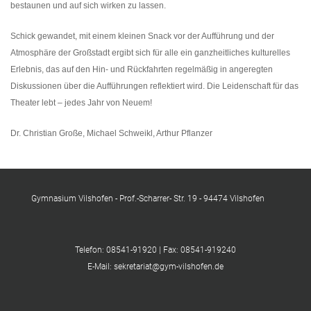
bestaunen und auf sich wirken zu lassen.
Schick gewandet, mit einem kleinen Snack vor der Aufführung und der
Atmosphäre der Großstadt ergibt sich für alle ein ganzheitliches kulturelles
Erlebnis, das auf den Hin- und Rückfahrten regelmäßig in angeregten
Diskussionen über die Aufführungen reflektiert wird. Die Leidenschaft für das
Theater lebt – jedes Jahr von Neuem!
Dr. Christian Große, Michael Schweikl, Arthur Pflanzer
Gymnasium Vilshofen - Prof.-Scharrer- Str. 19 - 94474 Vilshofen
Telefon: 08541-91920 | Fax: 08541-919240
E-Mail: sekretariat@gym-vilshofen.de