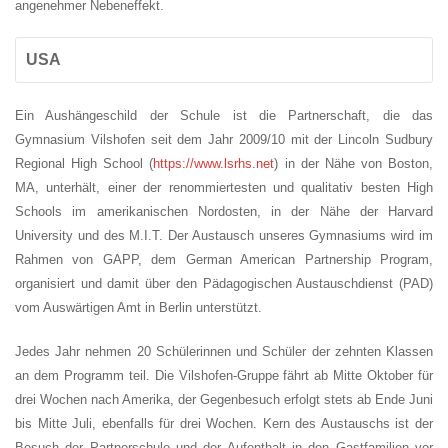
angenehmer Nebeneffekt.
USA 
Ein Aushängeschild der Schule ist die Partnerschaft, die das
Gymnasium Vilshofen seit dem Jahr 2009/10 mit der Lincoln Sudbury
Regional High School (
https://www.lsrhs.net
) in der Nähe von Boston,
MA, unterhält, einer der renommiertesten und qualitativ besten High
Schools im amerikanischen Nordosten, in der Nähe der Harvard
University und des M.I.T. Der Austausch unseres Gymnasiums wird im
Rahmen von GAPP, dem German American Partnership Program,
organisiert und damit über den Pädagogischen Austauschdienst (PAD)
vom Auswärtigen Amt in Berlin unterstützt.
Jedes Jahr nehmen 20 Schülerinnen und Schüler der zehnten Klassen
an dem Programm teil. Die Vilshofen-Gruppe fährt ab Mitte Oktober für
drei Wochen nach Amerika, der Gegenbesuch erfolgt stets ab Ende Juni
bis Mitte Juli, ebenfalls für drei Wochen. Kern des Austauschs ist der
Besuch der Partnerschule und der Aufenthalt in den Gastfamilien vor