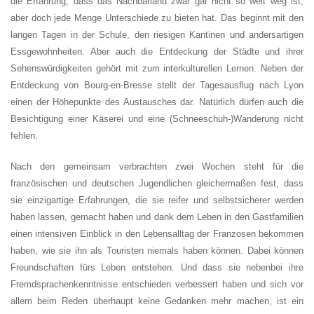
die Erfahrung, dass das Nachbarland zwar gar nicht so weit weg ist,
aber doch jede Menge Unterschiede zu bieten hat. Das beginnt mit den
langen Tagen in der Schule, den riesigen Kantinen und andersartigen
Essgewohnheiten. Aber auch die Entdeckung der Städte und ihrer
Sehenswürdigkeiten gehört mit zum interkulturellen Lernen. Neben der
Entdeckung von Bourg-en-Bresse stellt der Tagesausflug nach Lyon
einen der Höhepunkte des Austausches dar. Natürlich dürfen auch die
Besichtigung einer Käserei und eine (Schneeschuh-)Wanderung nicht
fehlen.
Nach den gemeinsam verbrachten zwei Wochen steht für die
französischen und deutschen Jugendlichen gleichermaßen fest, dass
sie einzigartige Erfahrungen, die sie reifer und selbstsicherer werden
haben lassen, gemacht haben und dank dem Leben in den Gastfamilien
einen intensiven Einblick in den Lebensalltag der Franzosen bekommen
haben, wie sie ihn als Touristen niemals haben können. Dabei können
Freundschaften fürs Leben entstehen. Und dass sie nebenbei ihre
Fremdsprachenkenntnisse entschieden verbessert haben und sich vor
allem beim Reden überhaupt keine Gedanken mehr machen, ist ein