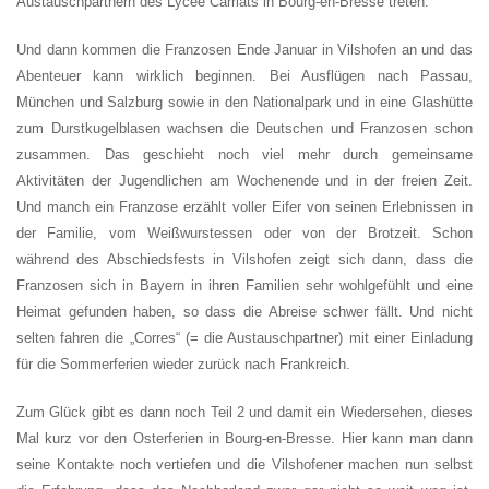
Austauschpartnern des Lycée Carriats in Bourg-en-Bresse treten.
Und dann kommen die Franzosen Ende Januar in Vilshofen an und das
Abenteuer kann wirklich beginnen. Bei Ausflügen nach Passau,
München und Salzburg sowie in den Nationalpark und in eine Glashütte
zum Durstkugelblasen wachsen die Deutschen und Franzosen schon
zusammen. Das geschieht noch viel mehr durch gemeinsame
Aktivitäten der Jugendlichen am Wochenende und in der freien Zeit.
Und manch ein Franzose erzählt voller Eifer von seinen Erlebnissen in
der Familie, vom Weißwurstessen oder von der Brotzeit. Schon
während des Abschiedsfests in Vilshofen zeigt sich dann, dass die
Franzosen sich in Bayern in ihren Familien sehr wohlgefühlt und eine
Heimat gefunden haben, so dass die Abreise schwer fällt. Und nicht
selten fahren die „Corres“ (= die Austauschpartner) mit einer Einladung
für die Sommerferien wieder zurück nach Frankreich.
Zum Glück gibt es dann noch Teil 2 und damit ein Wiedersehen, dieses
Mal kurz vor den Osterferien in Bourg-en-Bresse. Hier kann man dann
seine Kontakte noch vertiefen und die Vilshofener machen nun selbst