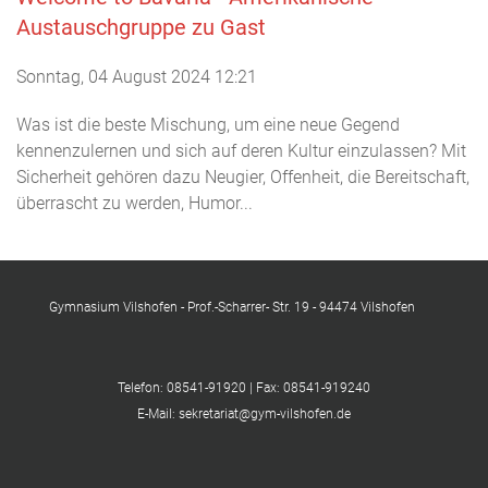
Austauschgruppe zu Gast
Sonntag, 04 August 2024 12:21
Was ist die beste Mischung, um eine neue Gegend
kennenzulernen und sich auf deren Kultur einzulassen? Mit
Sicherheit gehören dazu Neugier, Offenheit, die Bereitschaft,
überrascht zu werden, Humor...
Gymnasium Vilshofen - Prof.-Scharrer- Str. 19 - 94474 Vilshofen
Telefon: 08541-91920 | Fax: 08541-919240
E-Mail: sekretariat@gym-vilshofen.de