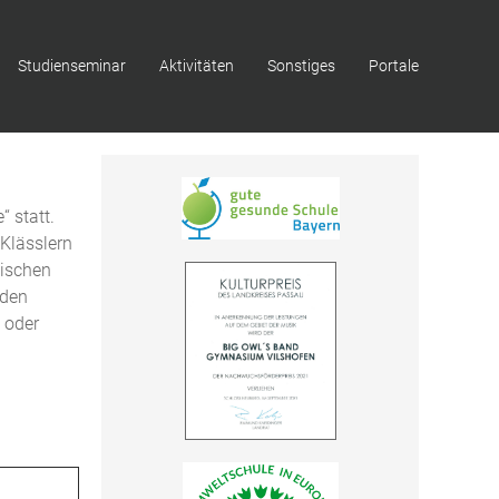
Studienseminar
Aktivitäten
Sonstiges
Portale
 statt.
-Klässlern
tischen
nden
 oder