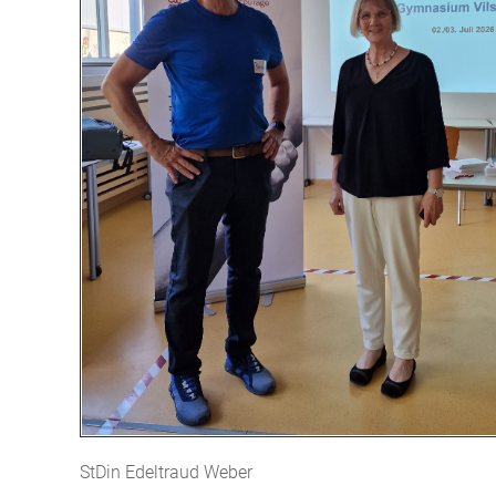
StDin Edeltraud Weber