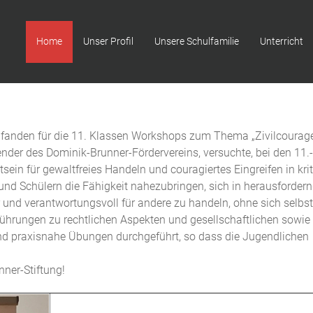
Home
Unser Profil
Unsere Schulfamilie
Unterricht
fanden für die 11. Klassen Workshops zum Thema „Zivilcourage“
ender des Dominik-Brunner-Fördervereins, versuchte, bei den 11.
ein für gewaltfreies Handeln und couragiertes Eingreifen in kri
 und Schülern die Fähigkeit nahezubringen, sich in herausforder
r und verantwortungsvoll für andere zu handeln, ohne sich selbst
ührungen zu rechtlichen Aspekten und gesellschaftlichen sowie
d praxisnahe Übungen durchgeführt, so dass die Jugendlichen
ner-Stiftung!