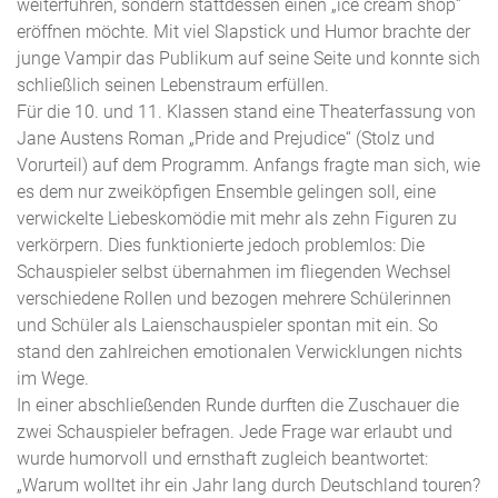
weiterführen, sondern stattdessen einen „ice cream shop“
eröffnen möchte. Mit viel Slapstick und Humor brachte der
junge Vampir das Publikum auf seine Seite und konnte sich
schließlich seinen Lebenstraum erfüllen.
Für die 10. und 11. Klassen stand eine Theaterfassung von
Jane Austens Roman „Pride and Prejudice“ (Stolz und
Vorurteil) auf dem Programm. Anfangs fragte man sich, wie
es dem nur zweiköpfigen Ensemble gelingen soll, eine
verwickelte Liebeskomödie mit mehr als zehn Figuren zu
verkörpern. Dies funktionierte jedoch problemlos: Die
Schauspieler selbst übernahmen im fliegenden Wechsel
verschiedene Rollen und bezogen mehrere Schülerinnen
und Schüler als Laienschauspieler spontan mit ein. So
stand den zahlreichen emotionalen Verwicklungen nichts
im Wege.
In einer abschließenden Runde durften die Zuschauer die
zwei Schauspieler befragen. Jede Frage war erlaubt und
wurde humorvoll und ernsthaft zugleich beantwortet:
„Warum wolltet ihr ein Jahr lang durch Deutschland touren?