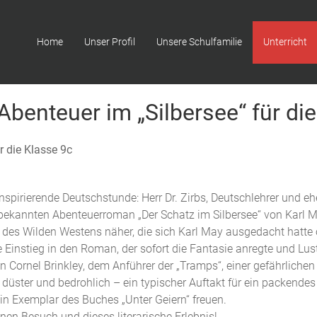
Home
Unser Profil
Unsere Schulfamilie
Unterricht
 Abenteuer im „Silbersee“ für di
r die Klasse 9c
nspirierende Deutschstunde: Herr Dr. Zirbs, Deutschlehrer und e
bekannten Abenteuerroman „Der Schatz im Silbersee“ von Karl Ma
t des Wilden Westens näher, die sich Karl May ausgedacht hatte
 Einstieg in den Roman, der sofort die Fantasie anregte und Lu
n Cornel Brinkley, dem Anführer der „Tramps“, einer gefährliche
düster und bedrohlich – ein typischer Auftakt für ein packende
ein Exemplar des Buches „Unter Geiern“ freuen.
inen Besuch und dieses literarische Erlebnis!