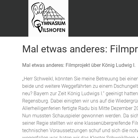
Mal etwas anderes: Filmpr
Mal etwas anderes: Filmprojekt über König Ludwig I.
„Herr Schweikl, könnten Sie meine Betreuung bei ei
beide und weitere Weggefährten zu einem Dschungelt
neu? Bayern zur Zeit König Ludwigs I.“ geeinigt hatt
Regensburg. Dabei einigten wir uns auf die Wiedergrü
Allerheiligenferien fertigte Radu bis Mitte Dezember 2
Nun mussten Schauspieler gewonnen werden. Da sich d
seiner Regie stellten wir eine klassenübergreifende F
technischen Voraussetzungen schuf und sich die notw
weggefallen war, baten wir das Kloster Schweiklberg, 