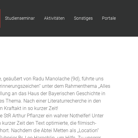
Studienseminar
Aktivitäten
Sonstiges
Portale
, geäußert von Radu Manolache (9d), führte uns
Erinnerungszeichen“ unter dem Rahmenthema „Alles
ellung an das Haus der Bayerischen Geschichte in
es Thema. Nach einer Literaturrecherche in den
 Kraftakt in so kurzer Zeit!
StR Arthur Pflanzer ein wahrer Nothelfer! Unter
urzer Zeit den Text optimierte, die filmisch-
ort. Nachdem die Abtei Metten als „Location“
ubprior Br. Leo Harochlin, um Hilfe. Zu unserer