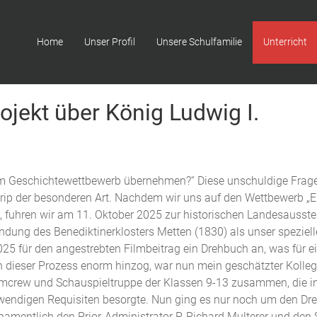
Home
Unser Profil
Unsere Schulfamilie
Unterricht
ojekt über König Ludwig I.
nem Geschichtewettbewerb übernehmen?“ Diese unschuldige Frage
rip der besonderen Art. Nachdem wir uns auf den Wettbewerb „
en, fuhren wir am 11. Oktober 2025 zur historischen Landesausst
ndung des Benediktinerklosters Metten (1830) als unser speziell
025 für den angestrebten Filmbeitrag ein Drehbuch an, was für ein
ieser Prozess enorm hinzog, war nun mein geschätzter Kollege 
ilmcrew und Schauspieltruppe der Klassen 9-13 zusammen, die in k
endigen Requisiten besorgte. Nun ging es nur noch um den Dreh
namentlich den Prior-Administrator P. Richard Multerer und den S