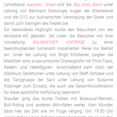
Lehrerband
teachers` finest
und die
Big Owls Band
unter
Leitung von Bernhard Glessinger, trugen der Elternbeirat
und die Q12 zur kulinarischen Versorgung der Gäste und
damit zum Gelingen des Festes bei.
Ein besonderes Highlight wurde den Besuchern von der
Akrobatik-AG geboten. Sie luden die Besucher mit ihrer
Vorstellung
RAUMSCHIFF VOFPRISE
zu einer
beeindruckenden turnerisch inszenierten Reise ins Weltall
ein. Unter der Leitung von Birgit Kittsteiner, zeigten die
Mädchen eine anspruchsvolle Choreografie mit Flick-Flaks,
Rädern und Hebefiguren. Anschließend kam noch der
Wahlkurs Gerätturnen unter Leitung von Steffi Schober und
die Tanzgruppe der 5a/c unter Leitung von Susanne
Kitzlinger zum Einsatz, die auch die Gesamtkoordination
für diese sportliche Vorführung übernahm.
Draußen ging das bunte Treiben mit Bobbycar-Rennen,
Bull-Riding und anderen Aktivitäten weiter. Kein Wunder,
dass hier die Zeit wie im Fluge verging. Um 19.30 Uhr