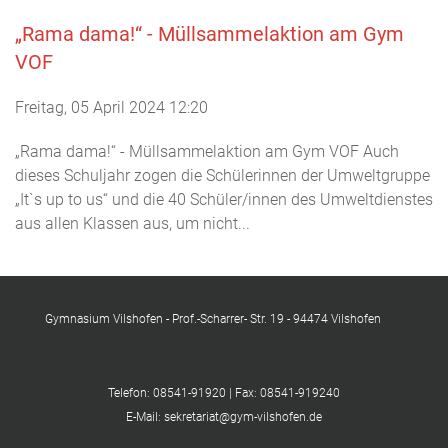
„Rama dama!“ - Müllsammelaktion am Gym
VOF
Freitag, 05 April 2024 12:20
„Rama dama!“ - Müllsammelaktion am Gym VOF Auch
dieses Schuljahr zogen die Schülerinnen der Umweltgruppe
„It`s up to us“ und die 40 Schüler/innen des Umweltdienstes
aus allen Klassen aus, um nicht...
Gymnasium Vilshofen - Prof.-Scharrer- Str. 19 - 94474 Vilshofen
Telefon: 08541-91920 | Fax: 08541-919240
E-Mail: sekretariat@gym-vilshofen.de