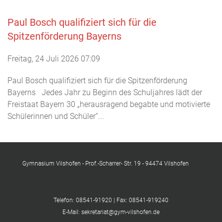
Paul Bosch qualifiziert sich für die
Spitzenförderung Bayerns
Freitag, 24 Juli 2026 07:09
Paul Bosch qualifiziert sich für die Spitzenförderung
Bayerns Jedes Jahr zu Beginn des Schuljahres lädt der
Freistaat Bayern 30 „herausragend begabte und motivierte
Schülerinnen und Schüler“...
Gymnasium Vilshofen - Prof.-Scharrer- Str. 19 - 94474 Vilshofen
Telefon: 08541-91920 | Fax: 08541-919240
E-Mail: sekretariat@gym-vilshofen.de