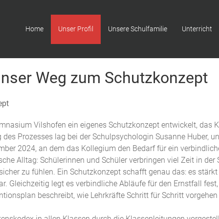
Home
Unser Profil
Unsere Schulfamilie
Unterricht
– unser Weg zum Schutzkonzept
ept
nasium Vilshofen ein eigenes Schutzkonzept entwickelt, das K
ng des Prozesses lag bei der Schulpsychologin Susanne Huber, un
r 2024, an dem das Kollegium den Bedarf für ein verbindliches
che Alltag: Schülerinnen und Schüler verbringen viel Zeit in der 
cher zu fühlen. Ein Schutzkonzept schafft genau das: es stärkt
Gleichzeitig legt es verbindliche Abläufe für den Ernstfall fest
entionsplan beschreibt, wie Lehrkräfte Schritt für Schritt vorgeh
nskodex in allen Klassen durch die Klassenleitungen vorgestellt