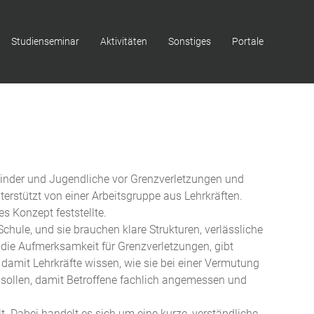
Studienseminar
Aktivitäten
Sonstiges
Portale
inder und Jugendliche vor Grenzverletzungen und
terstützt von einer Arbeitsgruppe aus Lehrkräften.
 Konzept feststellte.
Schule, und sie brauchen klare Strukturen, verlässliche
 die Aufmerksamkeit für Grenzverletzungen, gibt
, damit Lehrkräfte wissen, wie sie bei einer Vermutung
en sollen, damit Betroffene fachlich angemessen und
. Dabei handelt es sich um eine kurze, verständliche