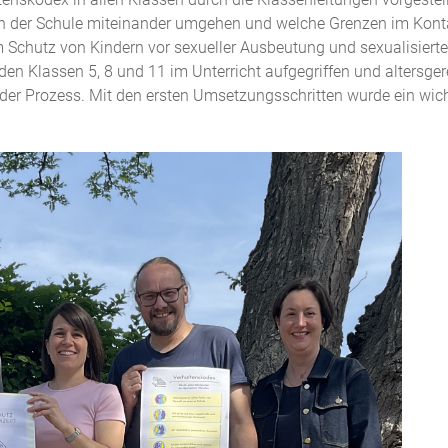
an der Schule miteinander umgehen und welche Grenzen im Konta
chutz von Kindern vor sexueller Ausbeutung und sexualisierter
en Klassen 5, 8 und 11 im Unterricht aufgegriffen und altersge
nder Prozess. Mit den ersten Umsetzungsschritten wurde ein wic