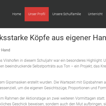
Home
Unser Profil
Unsere Schulfamilie
Unterricht
ucksstarke Köpfe aus eigener Ha
r Hand
 Vilshofen in diesem Schuljahr war ein besonderes Highlight: U
en beeindruckende Selbstporträts aus Ton – ein Projekt, das Kre
 dem Gipsmasken erstellt wurden. Die Wartezeit mit Gipsbahnen a
ar essenziell, um die eigenen Gesichtszüge, Proportionen und 
im Rahmen der Aktionstage an zwei weiteren Vormittagen statt. 
liches Geschick beweisen, sondern auch den Mut aufbringen, sic