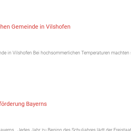
hen Gemeinde in Vilshofen
e in Vilshofen Bei hochsommerlichen Temperaturen machten si
enförderung Bayerns
g Bayerns Jedes Jahr zu Beginn des Schuljahres lädt der Freista