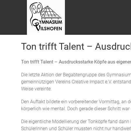
Ton trifft Talent – Ausdr
Ton trifft Talent – Ausdrucksstarke Köpfe aus eigene
Die letzte Aktion der Begabtengruppe des Gymnasiums
gemeinnützigen Vereins Creative Impact e.V. entstand
Weise vereinte.
Den Auftakt bildete ein vorbereitender Vormittag, an
körperlich wie mental. Doch gerade dieser Schritt w
Die eigentliche Modellierung der Tonköpfe fand dann 
Schülerinnen und Schüler mussten nicht nur handwerk