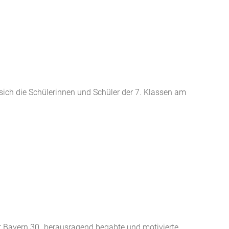
ch die Schülerinnen und Schüler der 7. Klassen am
at Bayern 30 „herausragend begabte und motivierte