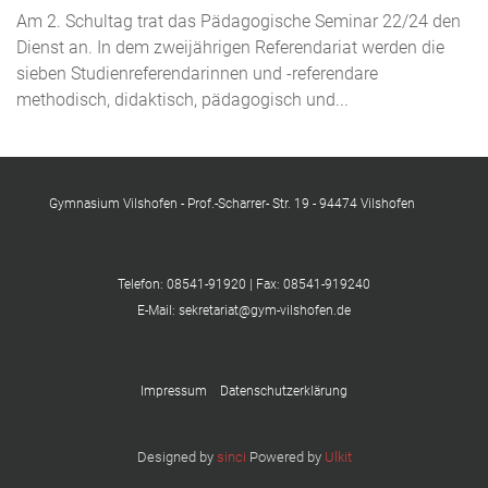
Am 2. Schultag trat das Pädagogische Seminar 22/24 den
Dienst an. In dem zweijährigen Referendariat werden die
sieben Studienreferendarinnen und -referendare
methodisch, didaktisch, pädagogisch und...
Gymnasium Vilshofen - Prof.-Scharrer- Str. 19 - 94474 Vilshofen
Telefon: 08541-91920 | Fax: 08541-919240
E-Mail: sekretariat@gym-vilshofen.de
Impressum
Datenschutzerklärung
Designed by
sinci
Powered by
Ulkit