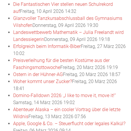
Die Fantastischen Vier stellen neuen Schulrekord
auf
Freitag, 10 April 2026 14:32
Glanzvoller Tanzkursabschlussball des Gymnasiums
Vilshofen
Donnerstag, 09 April 2026 19:30
Landeswettbewerb Mathematik – Julia Freelandt wird
Landessiegerin
Donnerstag, 09 April 2026 19:18
Erfolgreich beim Informatik-Biber
Freitag, 27 März 2026
10:02
Preisverleihung für die besten Kostüme aus der
Faschingsmottowoche
Freitag, 20 März 2026 19:19
Ostern in der Hühner-AG
Freitag, 20 März 2026 18:57
Woher kommt unser Zucker?
Freitag, 20 März 2026
18:41
Domino-Falldown 2026: „I like to move it, move it!“
Samstag, 14 März 2026 19:02
Abenteuer Alaska – ein cooler Vortrag über die letzte
Wildnis
Freitag, 13 März 2026 07:56
Apple, Google & Co. – Steuerflucht oder legales Kalkül?
Freitag, 06 März 2026 09:14