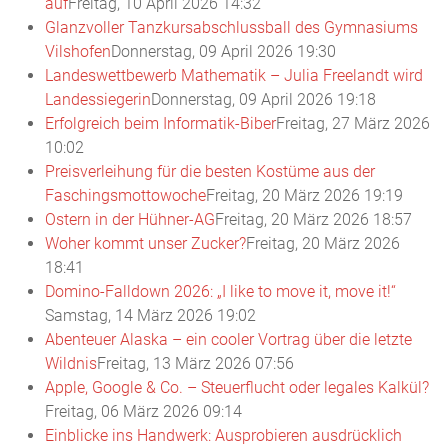
auf
Freitag, 10 April 2026 14:32
Glanzvoller Tanzkursabschlussball des Gymnasiums
Vilshofen
Donnerstag, 09 April 2026 19:30
Landeswettbewerb Mathematik – Julia Freelandt wird
Landessiegerin
Donnerstag, 09 April 2026 19:18
Erfolgreich beim Informatik-Biber
Freitag, 27 März 2026
10:02
Preisverleihung für die besten Kostüme aus der
Faschingsmottowoche
Freitag, 20 März 2026 19:19
Ostern in der Hühner-AG
Freitag, 20 März 2026 18:57
Woher kommt unser Zucker?
Freitag, 20 März 2026
18:41
Domino-Falldown 2026: „I like to move it, move it!“
Samstag, 14 März 2026 19:02
Abenteuer Alaska – ein cooler Vortrag über die letzte
Wildnis
Freitag, 13 März 2026 07:56
Apple, Google & Co. – Steuerflucht oder legales Kalkül?
Freitag, 06 März 2026 09:14
Einblicke ins Handwerk: Ausprobieren ausdrücklich