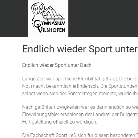
Endlich wieder Sport unte
Endlich wieder Sport unter Dach
Lange Zeit war sportliche Flexibilität gefragt: Die b
Not macht bekanntlich erfinderisch. Die Sportstunde
selbst wenn sich der Sommerregen meldete, wurde ihm
Nach gefühlten Ewigkeiten war es dann endlich so wei
Einweihungsfeier erschienen der Landrat, der Bürgermeis
Fertigstellung offiziell zu würdigen.
Die Fachschaft Sport ließ sich für diesen besonderen