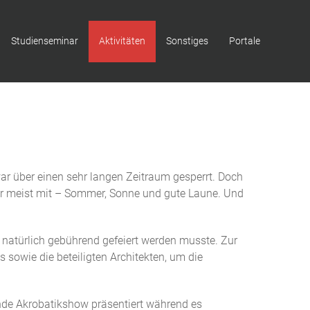
Studienseminar
Aktivitäten
Sonstiges
Portale
 war über einen sehr langen Zeitraum gesperrt. Doch
ter meist mit – Sommer, Sonne und gute Laune. Und
r natürlich gebührend gefeiert werden musste. Zur
ts sowie die beteiligten Architekten, um die
kende Akrobatikshow präsentiert während es