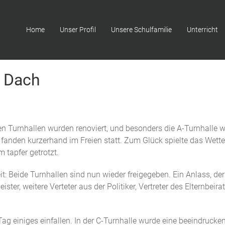
Home
Unser Profil
Unsere Schulfamilie
Unterricht
r Dach
eiden Turnhallen wurden renoviert, und besonders die A-Turnhalle
n fanden kurzerhand im Freien statt. Zum Glück spielte das Wet
 tapfer getrotzt.
t: Beide Turnhallen sind nun wieder freigegeben. Ein Anlass, de
ter, weitere Verteter aus der Politiker, Vertreter des Elternbeira
 Tag einiges einfallen. In der C-Turnhalle wurde eine beeindruc