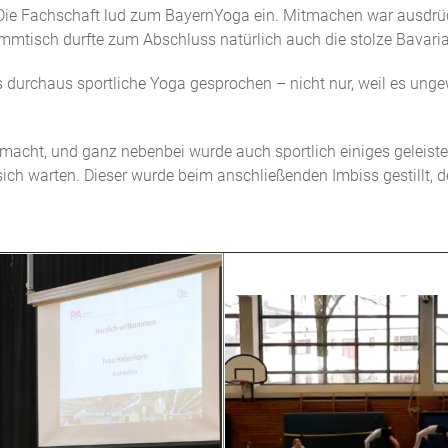
: Die Fachschaft lud zum BayernYoga ein. Mitmachen war ausdrüc
tisch durfte zum Abschluss natürlich auch die stolze Bavaria 
durchaus sportliche Yoga gesprochen – nicht nur, weil es ungew
macht, und ganz nebenbei wurde auch sportlich einiges geleistet.
sich warten. Dieser wurde beim anschließenden Imbiss gestillt, de