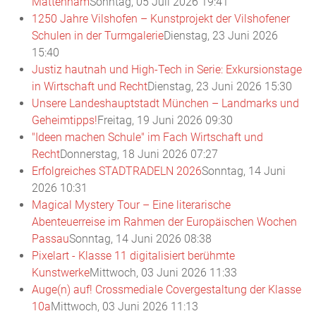
Mattenham
Sonntag, 05 Juli 2026 19:41
1250 Jahre Vilshofen – Kunstprojekt der Vilshofener
Schulen in der Turmgalerie
Dienstag, 23 Juni 2026
15:40
Justiz hautnah und High-Tech in Serie: Exkursionstage
in Wirtschaft und Recht
Dienstag, 23 Juni 2026 15:30
Unsere Landeshauptstadt München – Landmarks und
Geheimtipps!
Freitag, 19 Juni 2026 09:30
"Ideen machen Schule" im Fach Wirtschaft und
Recht
Donnerstag, 18 Juni 2026 07:27
Erfolgreiches STADTRADELN 2026
Sonntag, 14 Juni
2026 10:31
Magical Mystery Tour – Eine literarische
Abenteuerreise im Rahmen der Europäischen Wochen
Passau
Sonntag, 14 Juni 2026 08:38
Pixelart - Klasse 11 digitalisiert berühmte
Kunstwerke
Mittwoch, 03 Juni 2026 11:33
Auge(n) auf! Crossmediale Covergestaltung der Klasse
10a
Mittwoch, 03 Juni 2026 11:13